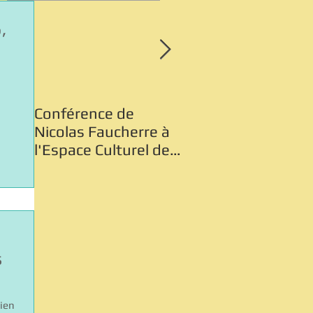
,
Conférence de
Sauve, le Grand A
Nicolas Faucherre à
la Mer des rochers
l'Espace Culturel de
Roquevaire vus du 
Sauve
s
vien