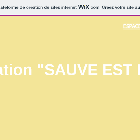
lateforme de création de sites internet
.com
. Créez votre site au
ESPAC
ation "SAUVE EST