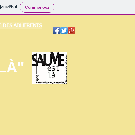
jourd'hui.
Commencez
E DES ADHERENTS
 LÀ"